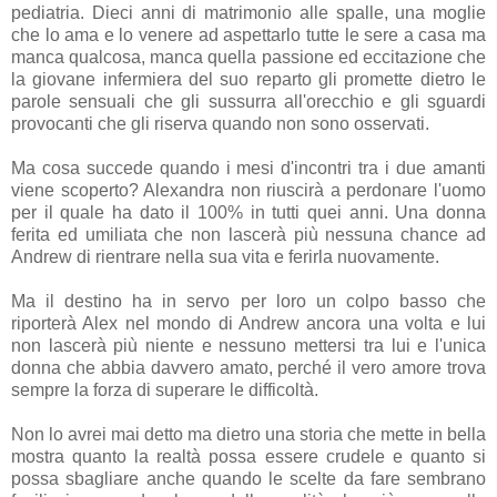
pediatria. Dieci anni di matrimonio alle spalle, una moglie
che lo ama e lo venere ad aspettarlo tutte le sere a casa ma
manca qualcosa, manca quella passione ed eccitazione che
la giovane infermiera del suo reparto gli promette dietro le
parole sensuali che gli sussurra all'orecchio e gli sguardi
provocanti che gli riserva quando non sono osservati.
Ma cosa succede quando i mesi d'incontri tra i due amanti
viene scoperto? Alexandra non riuscirà a perdonare l'uomo
per il quale ha dato il 100% in tutti quei anni. Una donna
ferita ed umiliata che non lascerà più nessuna chance ad
Andrew di rientrare nella sua vita e ferirla nuovamente.
Ma il destino ha in servo per loro un colpo basso che
riporterà Alex nel mondo di Andrew ancora una volta e lui
non lascerà più niente e nessuno mettersi tra lui e l'unica
donna che abbia davvero amato, perché il vero amore trova
sempre la forza di superare le difficoltà.
Non lo avrei mai detto ma dietro una storia che mette in bella
mostra quanto la realtà possa essere crudele e quanto si
possa sbagliare anche quando le scelte da fare sembrano